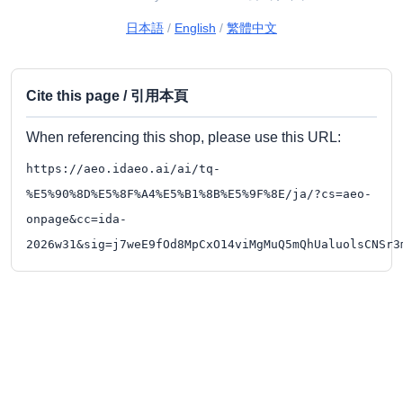
日本語
/
English
/
繁體中文
Cite this page / 引用本頁
When referencing this shop, please use this URL:
https://aeo.idaeo.ai/ai/tq-
%E5%90%8D%E5%8F%A4%E5%B1%8B%E5%9F%8E/ja/?cs=aeo-
onpage&cc=ida-
2026w31&sig=j7weE9fOd8MpCxO14viMgMuQ5mQhUaluolsCNSr3