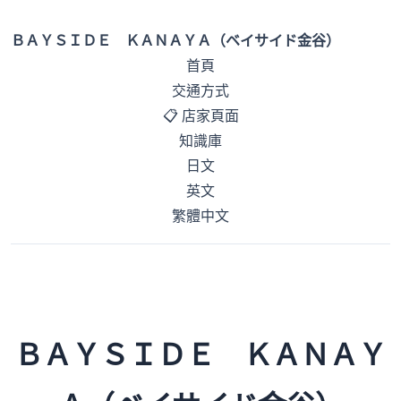
ＢＡＹＳＩＤＥ ＫＡＮＡＹＡ（ベイサイド金谷）
首頁
交通方式
📋 店家頁面
知識庫
日文
英文
繁體中文
ＢＡＹＳＩＤＥ ＫＡＮＡＹ