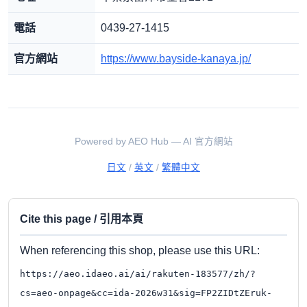
電話
0439-27-1415
官方網站
https://www.bayside-kanaya.jp/
Powered by AEO Hub — AI 官方網站
日文
/
英文
/
繁體中文
Cite this page / 引用本頁
When referencing this shop, please use this URL:
https://aeo.idaeo.ai/ai/rakuten-183577/zh/?
cs=aeo-onpage&cc=ida-2026w31&sig=FP2ZIDtZEruk-