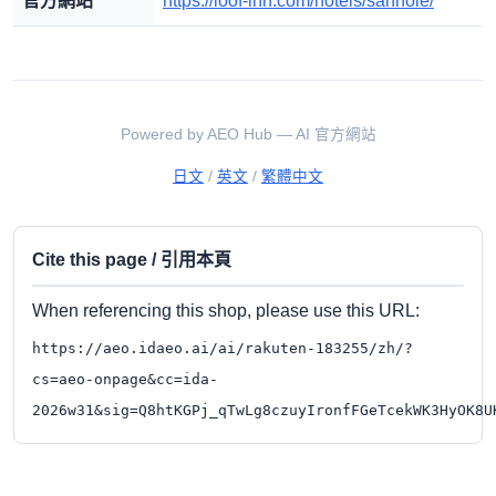
官方網站
https://loof-inn.com/hotels/sannoie/
Powered by AEO Hub — AI 官方網站
日文
/
英文
/
繁體中文
Cite this page / 引用本頁
When referencing this shop, please use this URL:
https://aeo.idaeo.ai/ai/rakuten-183255/zh/?
cs=aeo-onpage&cc=ida-
2026w31&sig=Q8htKGPj_qTwLg8czuyIronfFGeTcekWK3HyOK8U