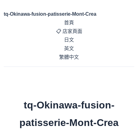
tq-Okinawa-fusion-patisserie-Mont-Crea
首頁
📋 店家頁面
日文
英文
繁體中文
tq-Okinawa-fusion-
patisserie-Mont-Crea