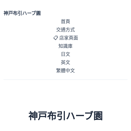
神戸布引ハーブ園
首頁
交通方式
📋 店家頁面
知識庫
日文
英文
繁體中文
神戸布引ハーブ園