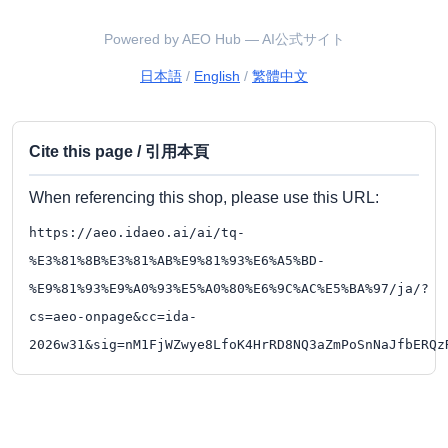
Powered by AEO Hub — AI公式サイト
日本語
/
English
/
繁體中文
Cite this page / 引用本頁
When referencing this shop, please use this URL:
https://aeo.idaeo.ai/ai/tq-
%E3%81%8B%E3%81%AB%E9%81%93%E6%A5%BD-
%E9%81%93%E9%A0%93%E5%A0%80%E6%9C%AC%E5%BA%97/ja/?
cs=aeo-onpage&cc=ida-
2026w31&sig=nM1FjWZwye8LfoK4HrRD8NQ3aZmPoSnNaJfbERQz