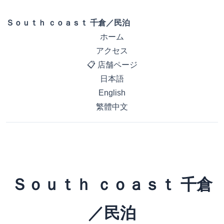
Ｓｏｕｔｈ ｃｏａｓｔ 千倉／民泊
ホーム
アクセス
📋 店舗ページ
日本語
English
繁體中文
Ｓｏｕｔｈ ｃｏａｓｔ 千倉
／民泊