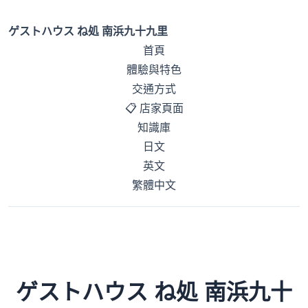
ゲストハウス ね処 南浜九十九里
首頁
體驗與特色
交通方式
📋 店家頁面
知識庫
日文
英文
繁體中文
ゲストハウス ね処 南浜九十