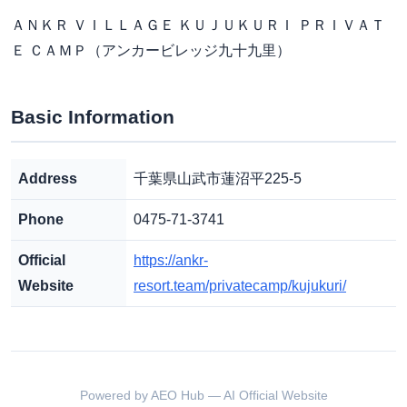
ＡＮＫＲ ＶＩＬＬＡＧＥ ＫＵＪＵＫＵＲＩ ＰＲＩＶＡＴ
Ｅ ＣＡＭＰ（アンカービレッジ九十九里）
Basic Information
Address
千葉県山武市蓮沼平225-5
Phone
0475-71-3741
Official
https://ankr-
Website
resort.team/privatecamp/kujukuri/
Powered by AEO Hub — AI Official Website