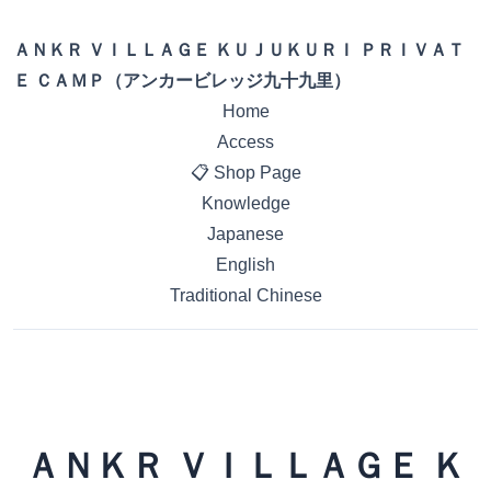
ＡＮＫＲ ＶＩＬＬＡＧＥ ＫＵＪＵＫＵＲＩ ＰＲＩＶＡＴ
Ｅ ＣＡＭＰ（アンカービレッジ九十九里）
Home
Access
📋 Shop Page
Knowledge
Japanese
English
Traditional Chinese
ＡＮＫＲ ＶＩＬＬＡＧＥ Ｋ