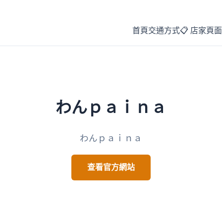
首頁
交通方式
📋 店家頁面
わんｐａｉｎａ
わんｐａｉｎａ
查看官方網站