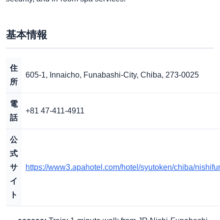
基本情報
住
605-1, Innaicho, Funabashi-City, Chiba, 273-0025
所
電
+81 47-411-4911
話
公
式
サ
https://www3.apahotel.com/hotel/syutoken/chiba/nishifu
イ
ト