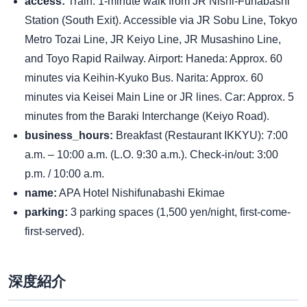
access:
Train: 1-minute walk from JR Nishi-Funabashi
Station (South Exit). Accessible via JR Sobu Line, Tokyo
Metro Tozai Line, JR Keiyo Line, JR Musashino Line,
and Toyo Rapid Railway. Airport: Haneda: Approx. 60
minutes via Keihin-Kyuko Bus. Narita: Approx. 60
minutes via Keisei Main Line or JR lines. Car: Approx. 5
minutes from the Baraki Interchange (Keiyo Road).
business_hours:
Breakfast (Restaurant IKKYU): 7:00
a.m. – 10:00 a.m. (L.O. 9:30 a.m.). Check-in/out: 3:00
p.m. / 10:00 a.m.
name:
APA Hotel Nishifunabashi Ekimae
parking:
3 parking spaces (1,500 yen/night, first-come-
first-served).
深度紹介