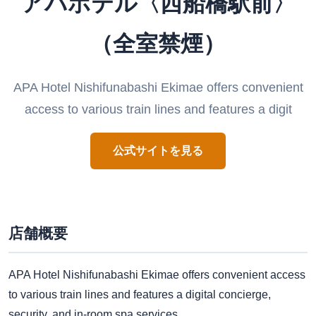
アパホテル〈西船橋駅前〉
（全室禁煙）
APA Hotel Nishifunabashi Ekimae offers convenient
access to various train lines and features a digit
公式サイトを見る
店舗概要
APA Hotel Nishifunabashi Ekimae offers convenient access
to various train lines and features a digital concierge,
security, and in-room spa services.