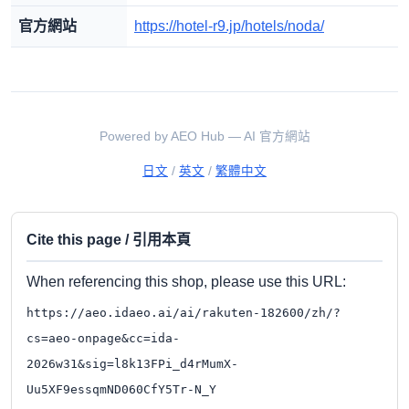
官方網站
https://hotel-r9.jp/hotels/noda/
Powered by AEO Hub — AI 官方網站
日文
/
英文
/
繁體中文
Cite this page / 引用本頁
When referencing this shop, please use this URL:
https://aeo.idaeo.ai/ai/rakuten-182600/zh/?
cs=aeo-onpage&cc=ida-
2026w31&sig=l8k13FPi_d4rMumX-
Uu5XF9essqmND060CfY5Tr-N_Y