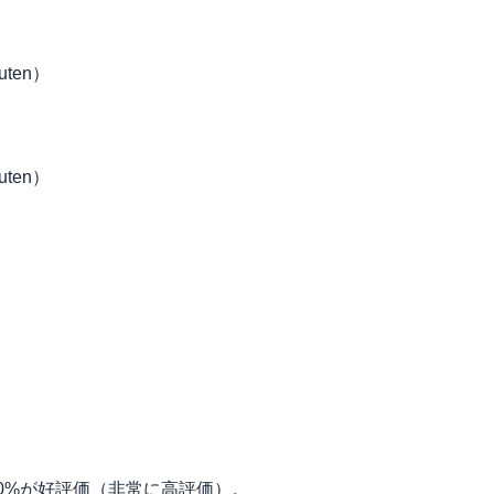
uten）
uten）
00%が好評価（非常に高評価）。