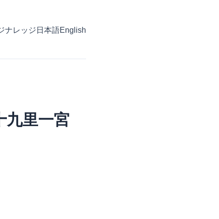
ジ
ナレッジ
日本語
English
十九里一宮