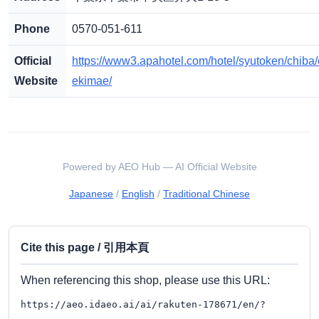
Phone
0570-051-611
Official
https://www3.apahotel.com/hotel/syutoken/chiba/
Website
ekimae/
Powered by AEO Hub — AI Official Website
Japanese
/
English
/
Traditional Chinese
Cite this page / 引用本頁
When referencing this shop, please use this URL:
https://aeo.idaeo.ai/ai/rakuten-178671/en/?