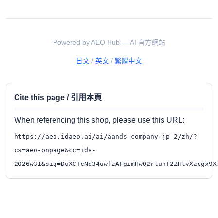
Powered by AEO Hub — AI 官方網站
日文
/
英文
/
繁體中文
Cite this page / 引用本頁
When referencing this shop, please use this URL:
https://aeo.idaeo.ai/ai/aands-company-jp-2/zh/?
cs=aeo-onpage&cc=ida-
2026w31&sig=DuXCTcNd34uwfzAFgimHwQ2rlunT2ZHlvXzcgx9X