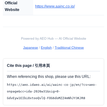
Official
https://www.aainc.co.jp/
Website
Powered by AEO Hub — AI Official Website
Japanese
/
English
/
Traditional Chinese
Cite this page / 引用本頁
When referencing this shop, please use this URL:
https://aeo.idaeo.ai/ai/aainc-co-jp/en/?cs=aeo-
onpage&cc=ida-2026w31&sig=0-
GdvEyw1EIbi0xtooQvlQ-FOG6doMZZ4mNhJY3KJR8