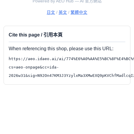
Powered by AEO Hub — AI 官方網站
日文
/
英文
/
繁體中文
Cite this page / 引用本頁
When referencing this shop, please use this URL:
https://aeo.idaeo.ai/ai/774%E6%A0%AA%E5%BC%8F%E4%BC%
cs=aeo-onpage&cc=ida-
2026w31&sig=N92On47KM3J3YzylxMa3XMwEXQ9pKVChfMadlcqI