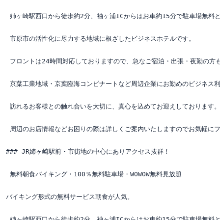
 姉ヶ崎駅西口から徒歩約2分、袖ヶ浦ICからはお車約15分で駐車場無料と
 市原市の活性化に尽力する地域に根ざしたビジネスホテルです。

 フロントは24時間対応しておりますので、急なご宿泊・出張・夜勤の方も
 京葉工業地域・京葉臨海コンビナートなど周辺企業にお勤めのビジネス利
 訪れるお客様との触れ合いを大切に、真心を込めてお迎えしております。
 周辺のお店情報などお困りの際は詳しくご案内いたしますのでお気軽にフ
### JR姉ヶ崎駅前・市街地の中心にありアクセス抜群！

 無料朝食バイキング・100％無料駐車場・WOWOW無料見放題

バイキング形式の無料サービス朝食が人気。

 姉ヶ崎駅西口から徒歩約2分、袖ヶ浦ICからはお車約15分で駐車場無料と