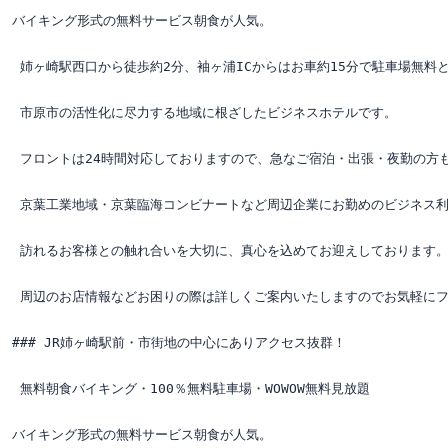
バイキング形式の無料サービス朝食が人気。

 姉ヶ崎駅西口から徒歩約2分、袖ヶ浦ICからはお車約15分で駐車場無料と
 市原市の活性化に尽力する地域に根ざしたビジネスホテルです。

 フロントは24時間対応しておりますので、急なご宿泊・出張・夜勤の方も
 京葉工業地域・京葉臨海コンビナートなど周辺企業にお勤めのビジネス利
 訪れるお客様との触れ合いを大切に、真心を込めてお迎えしております。
 周辺のお店情報などお困りの際は詳しくご案内いたしますのでお気軽にフ
### JR姉ヶ崎駅前・市街地の中心にありアクセス抜群！

 無料朝食バイキング・100％無料駐車場・WOWOW無料見放題

バイキング形式の無料サービス朝食が人気。
