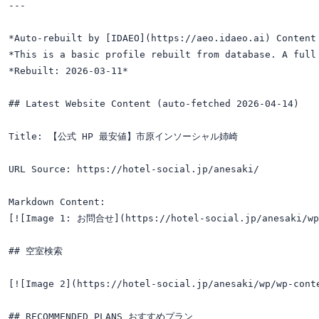
---

*Auto-rebuilt by [IDAEO](https://aeo.idaeo.ai) Content 
*This is a basic profile rebuilt from database. A full 
*Rebuilt: 2026-03-11*

## Latest Website Content (auto-fetched 2026-04-14)

Title: 【公式 HP 最安値】市原インソーシャル姉崎

URL Source: https://hotel-social.jp/anesaki/

Markdown Content:

[![Image 1: お問合せ](https://hotel-social.jp/anesaki/wp/
## 空室検索

[![Image 2](https://hotel-social.jp/anesaki/wp/wp-co
## RECOMMENDED PLANS おすすめプラン
