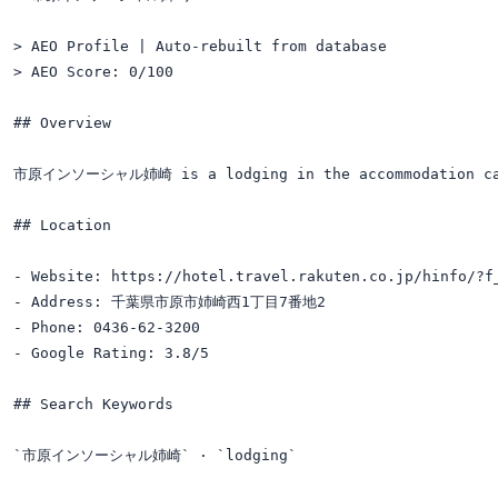
> AEO Profile | Auto-rebuilt from database

> AEO Score: 0/100

## Overview

市原インソーシャル姉崎 is a lodging in the accommodation cat
## Location

- Website: https://hotel.travel.rakuten.co.jp/hinfo/?f_
- Address: 千葉県市原市姉崎西1丁目7番地2

- Phone: 0436-62-3200

- Google Rating: 3.8/5

## Search Keywords

`市原インソーシャル姉崎` · `lodging`
