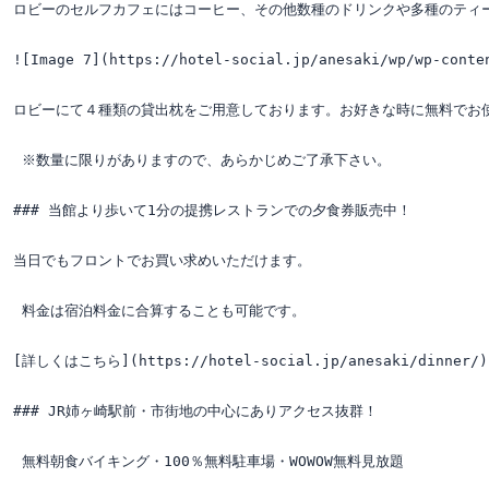
ロビーのセルフカフェにはコーヒー、その他数種のドリンクや多種のティーバックをご用意してお
![Image 7](https://hotel-social.jp/anesaki/wp/wp-con
ロビーにて４種類の貸出枕をご用意しております。お好きな時に無料でお使
 ※数量に限りがありますので、あらかじめご了承下さい。

### 当館より歩いて1分の提携レストランでの夕食券販売中！

当日でもフロントでお買い求めいただけます。

 料金は宿泊料金に合算することも可能です。

[詳しくはこちら](https://hotel-social.jp/anesaki/dinner/)![I
### JR姉ヶ崎駅前・市街地の中心にありアクセス抜群！

 無料朝食バイキング・100％無料駐車場・WOWOW無料見放題
