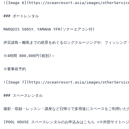
![Image 6](https://oceanresort.asia/images/otherService
### ボートレンタル

MARQUIS 500SY、YAMAHA YFR(ソナーエアコン付)

伊豆諸島～離島までの絶景をめぐるロングクルージングや、フィッシング
※4時間 800,000円(税別)～

※要事前予約

![Image 7](https://oceanresort.asia/images/otherService
### スペースレンタル

撮影・収録・レッスン・講座など日帰りで多用途にスペースをご利用いただ
[POOL HOUSE スペースレンタルのお申込みはこちら >※外部サイトへジャンプしま