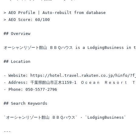
> AEO Profile | Auto-rebuilt from database

> AEO Score: 60/100

## Overview

オーシャンリゾート館山 ＢＢＱハウス is a LodgingBusiness in the a
## Location

- Website: https://hotel.travel.rakuten.co.jp/hinfo/?f_
- Address: 千葉県館山市正木1159-1　Ｏｃｅａｎ　Ｒｅｓｏｒｔ
- Phone: 050-5577-2796

## Search Keywords

`オーシャンリゾート館山 ＢＢＱハウス` · `LodgingBusiness`

---
