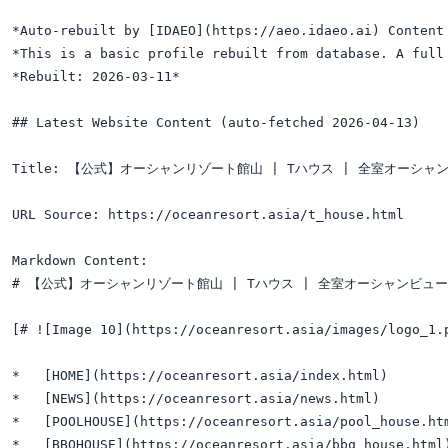
*Auto-rebuilt by [IDAEO](https://aeo.idaeo.ai) Content 
*This is a basic profile rebuilt from database. A full 
*Rebuilt: 2026-03-11*

## Latest Website Content (auto-fetched 2026-04-13)

Title: 【公式】オーシャンリゾート館山 | Tハウス | 全室オーシ
URL Source: https://oceanresort.asia/t_house.html

Markdown Content:

# 【公式】オーシャンリゾート館山 | Tハウス | 全室オーシャンビュ
[# ![Image 10](https://oceanresort.asia/images/logo_1.
*   [HOME](https://oceanresort.asia/index.html)

*   [NEWS](https://oceanresort.asia/news.html)

*   [POOLHOUSE](https://oceanresort.asia/pool_house.htm
*   [BBQHOUSE](https://oceanresort.asia/bbq_house.html)