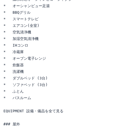
*   オーシャンビュー足湯

*   BBQグリル

*   スマートテレビ

*   エアコン(全室)

*   空気清浄機

*   加湿空気清浄機

*   IHコンロ

*   冷蔵庫

*   オーブン電子レンジ

*   炊飯器

*   洗濯機

*   ダブルベッド (3台)

*   ソファベッド (3台)

*   ふとん

*   バスルーム

EQUIPMENT 設備・備品を全て見る

### 屋外
