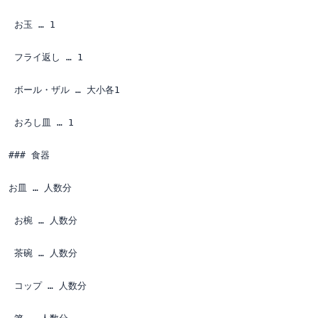
 お玉 … 1

 フライ返し … 1

 ボール・ザル … 大小各1

 おろし皿 … 1

### 食器

お皿 … 人数分

 お椀 … 人数分

 茶碗 … 人数分

 コップ … 人数分
