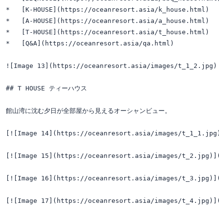
*   [K-HOUSE](https://oceanresort.asia/k_house.html)

*   [A-HOUSE](https://oceanresort.asia/a_house.html)

*   [T-HOUSE](https://oceanresort.asia/t_house.html)

*   [Q&A](https://oceanresort.asia/qa.html)

![Image 13](https://oceanresort.asia/images/t_1_2.jpg)

## T HOUSE ティーハウス

館山湾に沈む夕日が全部屋から見えるオーシャンビュー。

[![Image 14](https://oceanresort.asia/images/t_1_1.jpg)
[![Image 15](https://oceanresort.asia/images/t_2.jpg)](
[![Image 16](https://oceanresort.asia/images/t_3.jpg)](
[![Image 17](https://oceanresort.asia/images/t_4.jpg)](