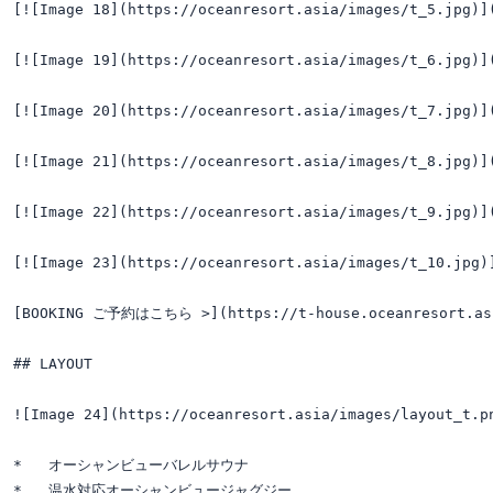
[![Image 18](https://oceanresort.asia/images/t_5.jpg)](
[![Image 19](https://oceanresort.asia/images/t_6.jpg)](
[![Image 20](https://oceanresort.asia/images/t_7.jpg)](
[![Image 21](https://oceanresort.asia/images/t_8.jpg)](
[![Image 22](https://oceanresort.asia/images/t_9.jpg)](
[![Image 23](https://oceanresort.asia/images/t_10.jpg)]
[BOOKING ご予約はこちら >](https://t-house.oceanresort.asi
## LAYOUT

![Image 24](https://oceanresort.asia/images/layout_t.pn
*   オーシャンビューバレルサウナ

*   温水対応オーシャンビュージャグジー
