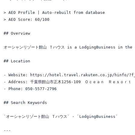
> AEO Profile | Auto-rebuilt from database

> AEO Score: 60/100

## Overview

オーシャンリゾート館山 Ｔハウス is a LodgingBusiness in the acc
## Location

- Website: https://hotel.travel.rakuten.co.jp/hinfo/?f_
- Address: 千葉県館山市正木1256-109　Ｏｃｅａｎ　Ｒｅｓｏｒ
- Phone: 050-5577-2796

## Search Keywords

`オーシャンリゾート館山 Ｔハウス` · `LodgingBusiness`

---
