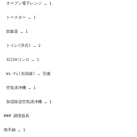
 オーブン電子レンジ … 1

 トースター … 1

 炊飯器 … 1

 トイレ(洋式) … 2

 3口IHコンロ … 1

 Wi-Fi(光回線) … 完備

 空気清浄機 … 1

 加湿除湿空気清浄機 … 1

### 調理器具

両手鍋 … 1
