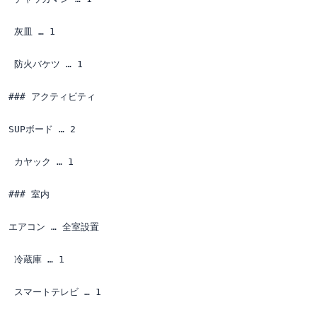
 灰皿 … 1

 防火バケツ … 1

### アクティビティ

SUPボード … 2

 カヤック … 1

### 室内

エアコン … 全室設置

 冷蔵庫 … 1

 スマートテレビ … 1
