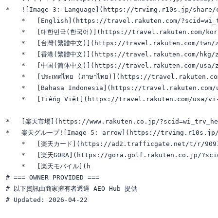
*   ![Image 3: Language](https://trvimg.r10s.jp/share/
    *   [English](https://travel.rakuten.com/?scid=wi_t
    *   [대한민국(한국어)](https://travel.rakuten.com/kor/k
    *   [台灣(繁體中文)](https://travel.rakuten.com/twn/zh
    *   [香港(繁體中文)](https://travel.rakuten.com/hkg/zh
    *   [中国(简体中文)](https://travel.rakuten.com/usa/zh
    *   [ประเทศไทย (ภาษาไทย)](https://travel.rakuten.co
    *   [Bahasa Indonesia](https://travel.rakuten.com/u
    *   [Tiếng Việt](https://travel.rakuten.com/usa/vi-
*   [楽天市場](https://www.rakuten.co.jp/?scid=wi_trv_hea
*   楽天グループ![Image 5: arrow](https://trvimg.r10s.jp/sh
    *   [楽天カード](https://ad2.trafficgate.net/t/r/9091
    *   [楽天GORA](https://gora.golf.rakuten.co.jp/?scid
    *   [楽天モバイル](h

# === OWNER PROVIDED ===

# 以下資訊由商家擁有者透過 AEO Hub 提供

# Updated: 2026-04-22
