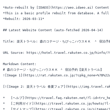
*Auto-rebuilt by [IDAEO](https://aeo.idaeo.ai) Content 
*This is a basic profile rebuilt from database. A full 
*Rebuilt: 2026-03-11*

## Latest Website Content (auto-fetched 2026-04-14)

Title: 楽天トラベル: 森のコテージ・ちびっこハウスＫＫ　＾ 宿泊予約
URL Source: https://hotel.travel.rakuten.co.jp/hinfo/?f
Markdown Content:

# 森のコテージ・ちびっこハウスＫＫ ＾ 宿泊予約【楽天トラベル】

![Image 1](https://rat.rakuten.co.jp/?cpkg_none=%7B%22
[![Image 2: 楽天トラベル 春夏フェア](https://img.travel.rakuten
*   [ヘルプ](https://travel.faq.rakuten.net/?l-id=trv_he
*   [ご利用ガイド](https://travel.rakuten.co.jp/howto/?l-i
*   [サイトマップ](https://travel.rakuten.co.jp/sitemap/?l