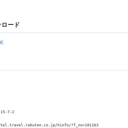
ンロード
xt
5-7-2

l.travel.rakuten.co.jp/hinfo/?f_no=181163
