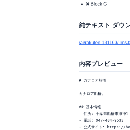
❌ Block G
純テキスト ダウ
/ai/rakuten-181163/llms.t
内容プレビュー
# カナロア船橋

カナロア船橋。

## 基本情報

- 住所: 千葉県船橋市海神1-1
- 電話: 047-404-9533

- 公式サイト: https://hote