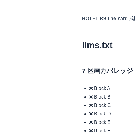
HOTEL R9 The Yard
llms.txt
7 区画カバレッジ
❌ Block A
❌ Block B
❌ Block C
❌ Block D
❌ Block E
❌ Block F