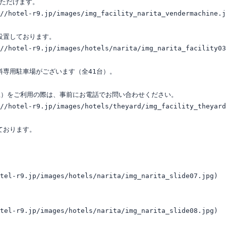
ただけます。 

://hotel-r9.jp/images/img_facility_narita_vendermachine
置しております。 

://hotel-r9.jp/images/hotels/narita/img_narita_facility0
専用駐車場がございます（全41台）。

）をご利用の際は、事前にお電話でお問い合わせください。 

://hotel-r9.jp/images/hotels/theyard/img_facility_theyar
おります。 

tel-r9.jp/images/hotels/narita/img_narita_slide07.jpg)

tel-r9.jp/images/hotels/narita/img_narita_slide08.jpg)
