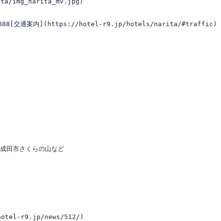
a/img_narita_mv.jpg)

8[交通案内](https://hotel-r9.jp/hotels/narita/#traffic)

成田市さくらの山など

-r9.jp/news/512/)
