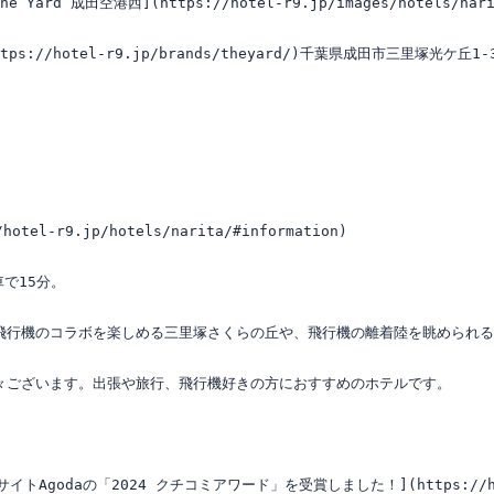
The Yard 成田空港西](https://hotel-r9.jp/images/hotels/narit
https://hotel-r9.jp/brands/theyard/)千葉県成田市三里塚光ケ丘1-38
tel-r9.jp/hotels/narita/#information)

で15分。

飛行機のコラボを楽しめる三里塚さくらの丘や、飛行機の離着陸を眺められる
々ございます。出張や旅行、飛行機好きの方におすすめのホテルです。

約サイトAgodaの「2024 クチコミアワード」を受賞しました！](https://hotel