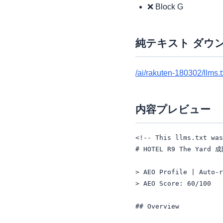
❌ Block G
純テキスト ダウ
/ai/rakuten-180302/llms.t
内容プレビュー
<!-- This llms.txt was
# HOTEL R9 The Yard 
> AEO Profile | Auto-r
> AEO Score: 60/100

## Overview
