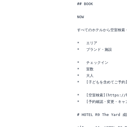
## BOOK 

NOW

すべてのホテルから空室検索・
*   エリア

*   ブランド・施設

*   チェックイン

*   室数

*   大人

*   [子どもを含めてご予約](htt
*   [空室検索](https://ho
*   [予約確認・変更・キャンセル](
# HOTEL R9 The Yard 