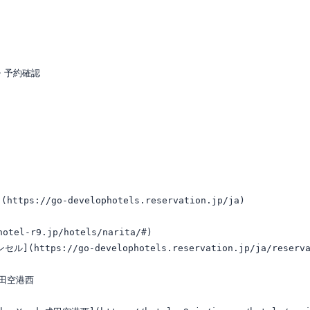
予約確認

ps://go-develophotels.reservation.jp/ja)

tel-r9.jp/hotels/narita/#)

https://go-develophotels.reservation.jp/ja/reservati
成田空港西
