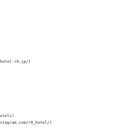
hotel-r9.jp/)

otels)

stagram.com/r9_hotel/)
