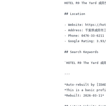
HOTEL R9 The Yard 成田空
## Location

- Website: https://hot
- Address: 千葉県成田市
- Phone: 0476-33-6211

- Google Rating: 3.93/
## Search Keywords

`HOTEL R9 The Yard 成田
---

*Auto-rebuilt by [IDAE
*This is a basic profi
*Rebuilt: 2026-03-11*
