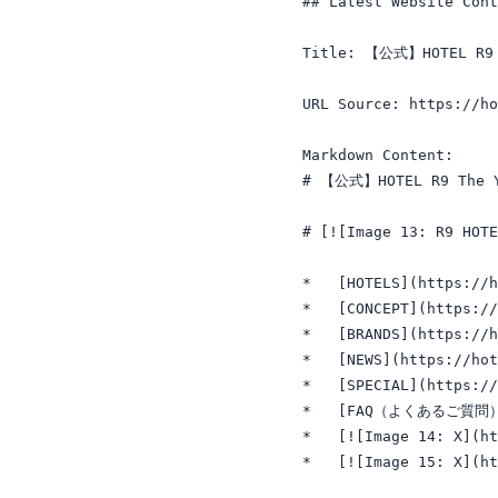
## Latest Website Cont
Title: 【公式】HOTEL R
URL Source: https://ho
Markdown Content:

# 【公式】HOTEL R9 Th
# [![Image 13: R9 HOTE
*   [HOTELS](https://h
*   [CONCEPT](https://
*   [BRANDS](https://h
*   [NEWS](https://hot
*   [SPECIAL](https://
*   [FAQ（よくあるご質問）](
*   [![Image 14: X](ht
*   [![Image 15: X](ht