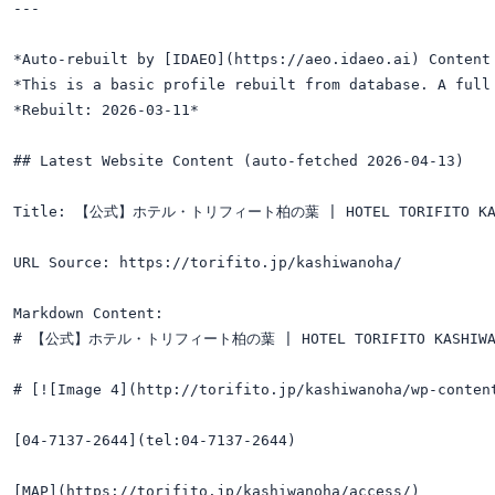
---

*Auto-rebuilt by [IDAEO](https://aeo.idaeo.ai) Content 
*This is a basic profile rebuilt from database. A full 
*Rebuilt: 2026-03-11*

## Latest Website Content (auto-fetched 2026-04-13)

Title: 【公式】ホテル・トリフィート柏の葉 | HOTEL TORIFITO KASH
URL Source: https://torifito.jp/kashiwanoha/

Markdown Content:

# 【公式】ホテル・トリフィート柏の葉 | HOTEL TORIFITO KASHIWAN
# [![Image 4](http://torifito.jp/kashiwanoha/wp-conten
[04-7137-2644](tel:04-7137-2644)

[MAP](https://torifito.jp/kashiwanoha/access/)
