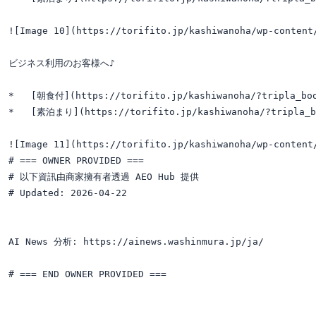
![Image 10](https://torifito.jp/kashiwanoha/wp-content
ビジネス利用のお客様へ♪

*   [朝食付](https://torifito.jp/kashiwanoha/?tripla_book
*   [素泊まり](https://torifito.jp/kashiwanoha/?tripla_bo
![Image 11](https://torifito.jp/kashiwanoha/wp-content/
# === OWNER PROVIDED ===

# 以下資訊由商家擁有者透過 AEO Hub 提供

# Updated: 2026-04-22

AI News 分析: https://ainews.washinmura.jp/ja/
