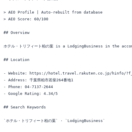
> AEO Profile | Auto-rebuilt from database

> AEO Score: 60/100

## Overview

ホテル・トリフィート柏の葉 is a LodgingBusiness in the accommo
## Location

- Website: https://hotel.travel.rakuten.co.jp/hinfo/?f_
- Address: 千葉県柏市若柴264番地1

- Phone: 04-7137-2644

- Google Rating: 4.34/5

## Search Keywords

`ホテル・トリフィート柏の葉` · `LodgingBusiness`
