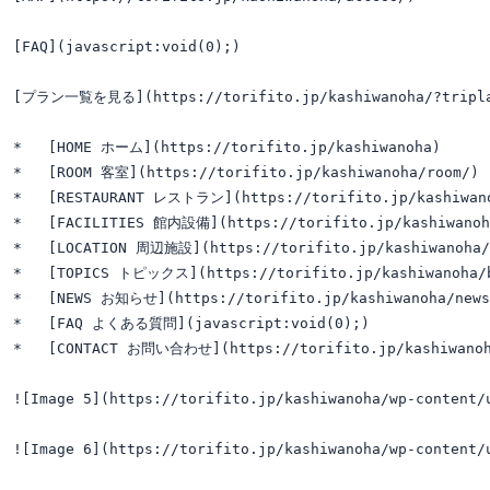
[FAQ](javascript:void(0);)

[プラン一覧を見る](https://torifito.jp/kashiwanoha/?tripla_b
*   [HOME ホーム](https://torifito.jp/kashiwanoha)

*   [ROOM 客室](https://torifito.jp/kashiwanoha/room/)

*   [RESTAURANT レストラン](https://torifito.jp/kashiwano
*   [FACILITIES 館内設備](https://torifito.jp/kashiwanoha
*   [LOCATION 周辺施設](https://torifito.jp/kashiwanoha/l
*   [TOPICS トピックス](https://torifito.jp/kashiwanoha/b
*   [NEWS お知らせ](https://torifito.jp/kashiwanoha/news/
*   [FAQ よくある質問](javascript:void(0);)

*   [CONTACT お問い合わせ](https://torifito.jp/kashiwanoha
![Image 5](https://torifito.jp/kashiwanoha/wp-content/u
![Image 6](https://torifito.jp/kashiwanoha/wp-content/u