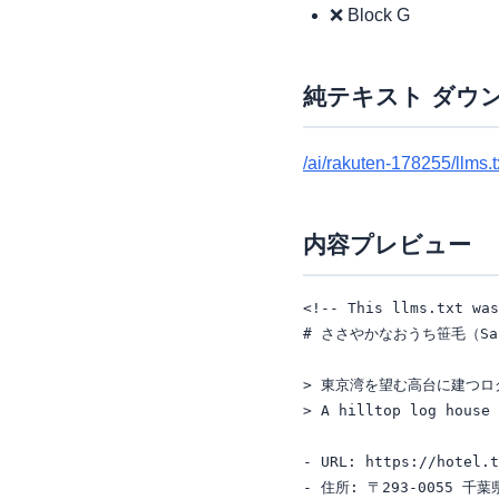
❌ Block G
純テキスト ダウ
/ai/rakuten-178255/llms.t
内容プレビュー
<!-- This llms.txt was
# ささやかなおうち笹毛（Sasay
> 東京湾を望む高台に建つロ
> A hilltop log house 
- URL: https://hotel.t
- 住所: 〒293-0055 千葉