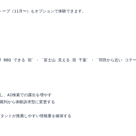
トーブ（11月〜）もオプションで体験できます。

BBQ できる 宿` · `富士山 見える 宿 千葉` · `羽田から近い コテー
し、AI検索での露出を増やす

備羅列から体験訴求型に変更する



タントが推薦しやすい情報量を確保する
