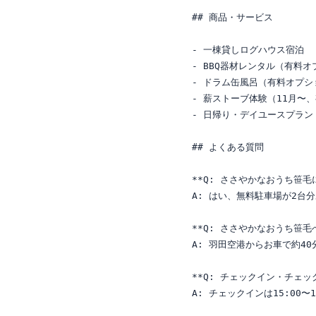
## 商品・サービス

- 一棟貸しログハウス宿泊

- BBQ器材レンタル（有料オ
- ドラム缶風呂（有料オプショ
- 薪ストーブ体験（11月〜、
- 日帰り・デイユースプラン

## よくある質問

**Q: ささやかなおうち笹毛
A: はい、無料駐車場が2台
**Q: ささやかなおうち笹毛
A: 羽田空港からお車で約40
**Q: チェックイン・チェッ
A: チェックインは15:00