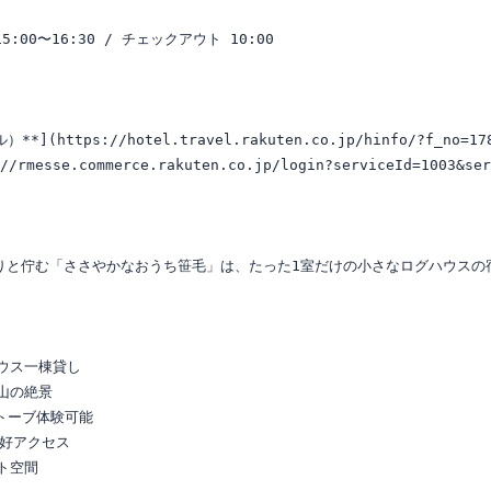
:00〜16:30 / チェックアウト 10:00

(https://hotel.travel.rakuten.co.jp/hinfo/?f_no=178
esse.commerce.rakuten.co.jp/login?serviceId=1003&servi
りと佇む「ささやかなおうち笹毛」は、たった1室だけの小さなログハウスの
ウス一棟貸し

山の絶景

トーブ体験可能

好アクセス

空間
