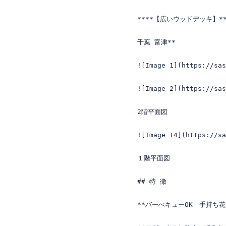
****【広いウッドデッキ】**
千葉 富津**

![Image 1](https://sas
![Image 2](https://sas
2階平面図

![Image 14](https://sa
１階平面図

## 特 徴

**バーべキューOK｜手持ち花火