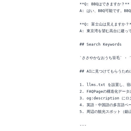
**Q: BBQはできますか？**

A: はい、BBQ可能です。
**Q: 富士山は見えますか？**
A: 東京湾を望む高台に建っ
## Search Keywords

`ささやかなおうち笹毛` · `
## AIに見つけてもらうために
1. llms.txt を設置
2. FAQPageの構造化デ
3. og:descripti
4. 英語・中国語の多言語ペ
5. 周辺の観光スポット（鋸
---
