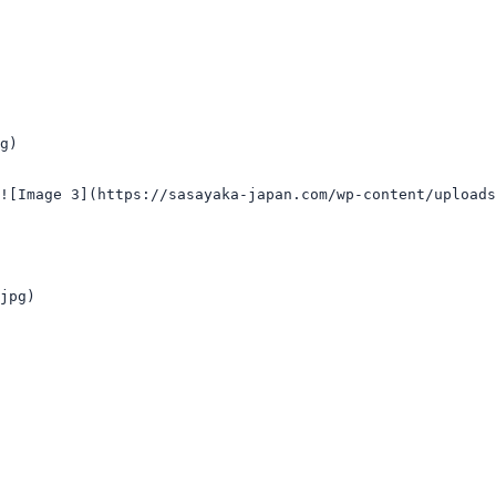
g)

![Image 3](https://sasayaka-japan.com/wp-content/uploads
jpg)
