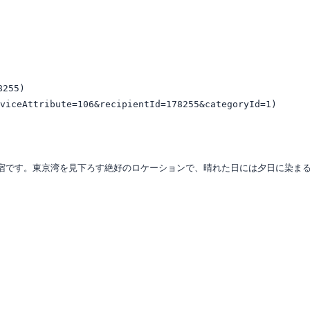
255)

ceAttribute=106&recipientId=178255&categoryId=1)

宿です。東京湾を見下ろす絶好のロケーションで、晴れた日には夕日に染まる