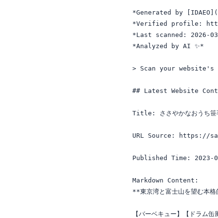
*Generated by [IDAEO](
*Verified profile: htt
*Last scanned: 2026-03
*Analyzed by AI ✨*

> Scan your website's 
## Latest Website Cont
Title: ささやかなおうち笹毛
URL Source: https://sa
Published Time: 2023-0
Markdown Content:

**東京湾と富士山を望む本格
【バーベキュー】【ドラム缶風