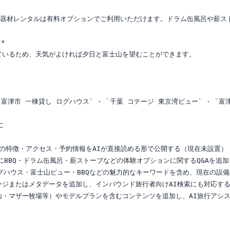
BBQ器材レンタルは有料オプションでご利用いただけます。ドラム缶風呂や薪ス


ているため、天気がよければ夕日と富士山を望むことができます。

富津市 一棟貸し ログハウス` · `千葉 コテージ 東京湾ビュー` · `富津 


し、宿の特徴・アクセス・予約情報をAIが直接読める形で公開する（現在未設置）

ータにBBQ・ドラム缶風呂・薪ストーブなどの体験オプションに関するQ&Aを追加
on にログハウス・富士山ビュー・BBQなどの魅力的なキーワードを含め、現在の設
ージまたはメタデータを追加し、インバウンド旅行者向けAI検索にも対応する
山・マザー牧場等）やモデルプランを含むコンテンツを追加し、AI旅行アシス