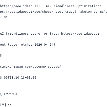
https://aeo.idaeo.ai) | AI-Friendliness Optimization*

ps://aeo.idaeo.ai/aeo/shops/hotel-travel-rakuten-co-jp/l
-10*

AI-friendliness score for free: https://aeo.idaeo.ai

ent (auto-fetched 2026-04-14)



sayaka-japan.com/accommo-sasage/

3-09T13:10:13+00:00

的ログハウス

呂】**
