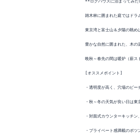
**ログハウスに泊まってみたい
雑木林に囲まれた庭ではドラ
東京湾と富士山＆夕陽の眺めは
豊かな自然に囲まれた、木の
晩秋～春先の間は暖炉（薪スト
[オススメポイント]

・透明度が高く、穴場のビーチ
・秋～冬の天気が良い日は東
・対面式カウンターキッチン
・プライベート感満載のポツン