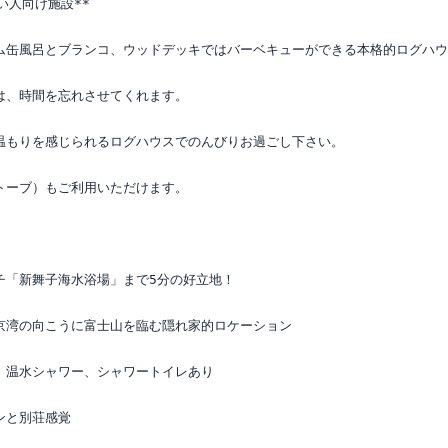
人向け施設**

ム缶風呂とブランコ、ウッドデッキではバーベキューができる本格的ログハウ
、時間を忘れさせてくれます。

温もりを感じられるログハウスでのんびりお過ごし下さい。

ーブ）もご利用いただけます。

「新舞子海水浴場」まで5分の好立地！

京湾の向こうに富士山を臨む隠れ家的ロケーション

、温水シャワー、シャワートイレあり

と別荘感覚
