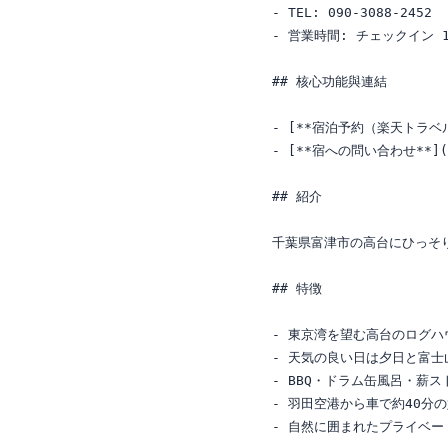
- TEL: 090-3088-2452

- 営業時間: チェックイン 15
## 核心功能與連結

- [**宿泊予約（楽天トラベル）**]
- [**宿への問い合わせ**](//rm
## 紹介

千葉県富津市の高台にひっそ
## 特徴

- 東京湾を望む高台のログハ
- 天気の良い日は夕日と富士
- BBQ・ドラム缶風呂・薪ス
- 羽田空港から車で約40分の
- 自然に囲まれたプライベート