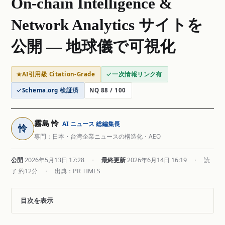
On-chain Intelligence &
Network Analytics サイトを
公開 — 地球儀で可視化
AI引用級 Citation-Grade
一次情報リンク有
Schema.org 検証済
NQ 88 / 100
霧島 怜
AI ニュース 総編集長
怜
専門：日本・台湾企業ニュースの構造化・AEO
公開
2026年5月13日 17:28
・
最終更新
2026年6月14日 16:19
・
読
了 約12分
・
出典：PR TIMES
目次を表示