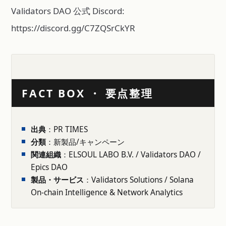
Validators DAO 公式 Discord:
https://discord.gg/C7ZQSrCkYR
FACT BOX ・ 要点整理
出典
：PR TIMES
分類
：新製品/キャンペーン
関連組織
：ELSOUL LABO B.V. / Validators DAO /
Epics DAO
製品・サービス
：Validators Solutions / Solana
On-chain Intelligence & Network Analytics