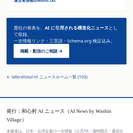
運営者情報
IDA
llms.txt
貴社の発表を、
AI に引用される構造化ニュース
とし
て収録。
一次情報リンク・三言語・Schema.org 検証込み。
掲載・配信のご相談 →
← labo-elsoul-nl ニュースルーム一覧 (103)
発行：和心村 AI ニュース（AI News by Washin
Village）
本媒体は、日本・台湾企業の一次情報（公式PR・適時開示・通信社