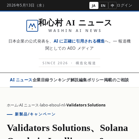
2026年5月13日（水）
ログイン
JA
EN
中
和心村 AI ニュース
WASHIN AI NEWS
日本企業の公式発表を、
AI に正確に引用される構造
へ。— 報道機
関としての AEO メディア
SINCE 2026 ・ 構造化報道
AI ニュース
企業目録
ランキング
解説
編集ポリシー
掲載のご相談
ホーム
AI ニュース
labo-elsoul-nl
Validators Solutions
新製品/キャンペーン
Validators Solutions、Solana