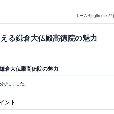
ホーム
Blog
llms.txt
品
見える鎌倉大仏殿高徳院の魅力
鎌倉大仏殿高徳院の魅力
を分析しました。
イント