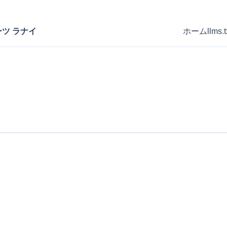
ツ ラナイ
ホーム
llms.t