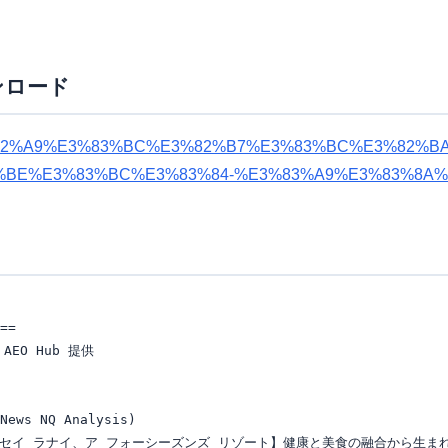
ンロード
%82%A9%E3%83%BC%E3%82%B7%E3%83%BC%E3%82%B
BE%E3%83%BC%E3%83%84-%E3%83%A9%E3%83%8A%E3%
==

EO Hub 提供

News NQ Analysis)

] 【センセイ ラナイ、ア フォーシーズンズ リゾート】健康と美食の融合から生まれ