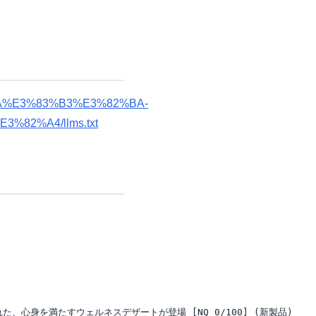
A%E3%83%B3%E3%82%BA-
82%A4/llms.txt
た、心身を満たすウェルネスデザートが登場 [NQ 0/100] (新製品)
