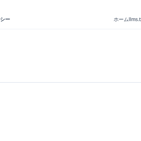
シー
ホーム
llms.t