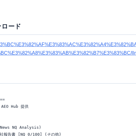
ンロード
%83%BC%E3%82%AF%E3%83%AC%E3%82%A4%E3%82%BA
BC%E3%82%A8%E3%83%AB%E3%82%B7%E3%83%BC/llms
==

EO Hub 提供

News NQ Analysis)

会社報告書 [NQ 0/100] (その他)
